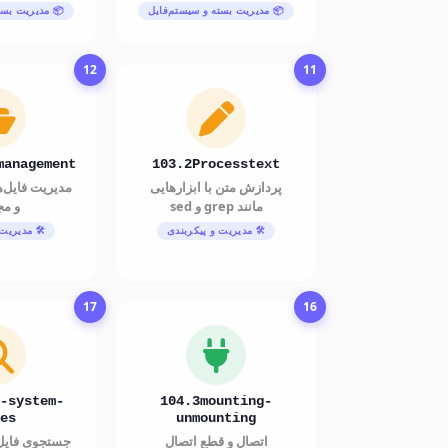
📦 مدیریت بسته و سیستم‌فایل
📦 مدیریت بست
12
11
management
103.2Processtext
پردازش متن با ابزارهایی
مدیریت فایل‌ها
مانند grep و sed
و مج
🛠️ مدیریت و پیکربندی
🛠️ مدیریت
17
16
-system-
104.3mounting-
es
unmounting
اتصال و قطع اتصال
جستجوی فایل