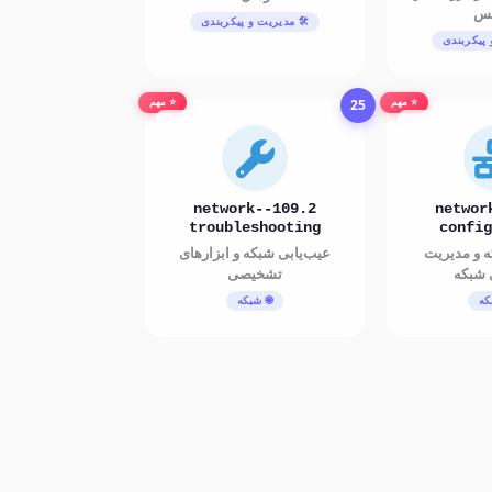
کس
🛠️ مدیریت و پیکربندی
 پیکربندی
25
⭐ مهم
⭐ مهم
109.2-network-
109.2-netwo
troubleshooting
config
ه و مدیریت
عیب‌یابی شبکه و ابزارهای
 شبکه
تشخیصی
که
🌐 شبکه