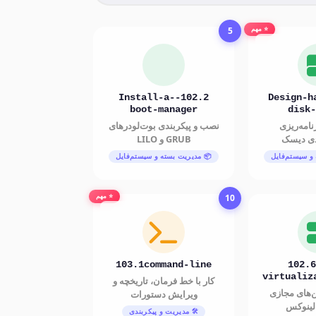
5
⭐ مهم
102.2-Install-a-
102.1-Design
boot-manager
disk-
امه‌ریزی
نصب و پیکربندی بوت‌لودرهای
دی دیسک
GRUB و LILO
و سیستم‌فایل
📦 مدیریت بسته و سیستم‌فایل
10
⭐ مهم
103.1command-line
102.6
virtualiz
کار با خط فرمان، تاریخچه و
‌های مجازی
ویرایش دستورات
لینوکس
🛠️ مدیریت و پیکربندی