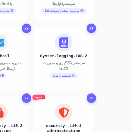
سیستم‌فایل‌ها
با find و locate
📦 مدیریت بسته و سیستم‌فایل
🛠️ مدیریت
22
21
Mail
108.2-System-logging
سیستم لاگ‌گیری و مدیریت
مدیریت سرویس
لاگ‌ها
ارسال/دری
⚙️ سیستم و بوت
🌐 
27
26
⭐ مهم
rity-
110.1-security-
ption
administration