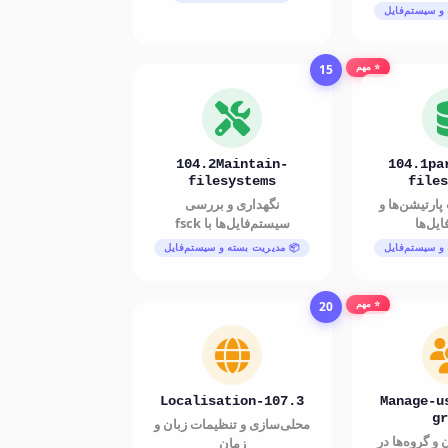
و سیستم‌فایل
15
⭐ مهم
104.2Maintain-
104.1pa
filesystems
files
پارتیشن‌ها و
نگهداری و بررسی
یل‌ها
سیستم‌فایل‌ها با fsck
و سیستم‌فایل
📦 مدیریت بسته و سیستم‌فایل
20
⭐ مهم
107.3-Localisation
107.1-Manage
gr
محلی‌سازی و تنظیمات زبان و
و گروه‌ها در
زمان