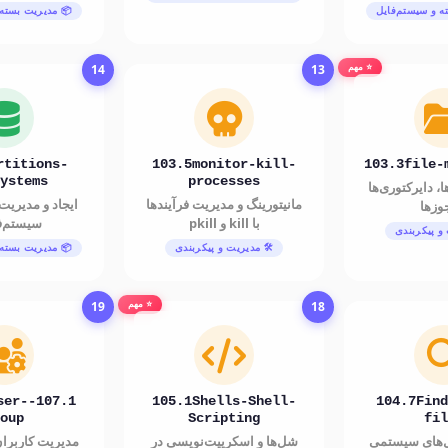
ه و سیستم‌فایل
📦 مدیریت بسته 
14
13
⭐ مهم
rtitions-
103.5monitor-kill-
103.3file-
ystems
processes
، دایرکتوری‌ها
مانیتورینگ و مدیریت فرآیندها
ایجاد و مدیریت 
وزها
با kill و pkill
سیستم‌فا
 و پیکربندی
🛠️ مدیریت و پیکربندی
📦 مدیریت بسته 
19
18
⭐ مهم
-user-
105.1Shells-Shell-
104.7Find
oup
Scripting
fil
‌های سیستمی
شل‌ها و اسکریپت‌نویسی در
مدیریت کاربران 