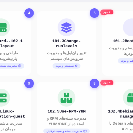
4
3
⭐ مهم
-hard-
101.3Change-
101.2Boo
layout
runlevels
یستم و مدیریت
تغییر ران‌لول‌ها و مدیریت
طراحی و برن
ودرها
سرویس‌های سیستم
پارتیشن‌بن
م و بوت
⚙️ سیستم و بوت
📦 مدیریت بسته 
9
8
⭐ مهم
Linux-
102.5Use-RPM-YUM
102.4Debia
ation-guest
manag
مدیریت بسته‌های RPM و
مدیریت بسته‌های Debian با
مدیریت ماشین
استفاده از YUM/DNF
مهمان در 
📦 مدیریت بسته و سیستم‌فایل