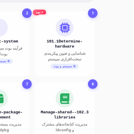
2
1
⭐ مهم
t-system
101.1Determine-
hardware
فرآیند بوت س
شناسایی و تعیین پیکربندی
بوت‌ل
سخت‌افزاری سیستم
⚙️ سیست
⚙️ سیستم و بوت
7
6
n-package-
102.3-Manage-shared-
ement
libraries
مدیریت کتابخانه‌های مشترک
و ldconfig
dpkg و APT