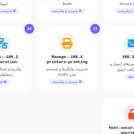
Bash
لینو
 و پیکربندی
🛠️ مدیریت و پیکربندی
🛠️ مدیریت و
24
23
rk-
108.4-Manage-
108.3
uration
printers-printing
‌های ایمیل و
مدیریت چاپگرها و سیستم
پیکربندی شبک
افت ایمیل
چاپ CUPS
رابط‌های
شبکه
🛠️ مدیریت و پیکربندی
🌐 شب
110.2-host-secu
encry