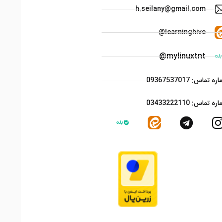
h.seilany@gmail.com
learninghive@
mylinuxtnt@
ه تماس: 09367537017
ه تماس: 03433222110