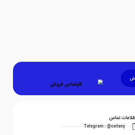
وش
طلاعات تماس
Telegram : @seilany