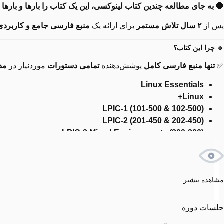
🛑
به جای مطالعه چندین کتاب لینوکسی، این یک کتاب را بارها و بارها ب
پس از
۲ سال تلاش مستمر
برای ارائه یک
منبع فارسی جامع و کاربردی
🔹 چرا این کتاب؟
✅
تنها منبع فارسی کامل
پوشش‌دهنده
تمامی دستورات
موردنیاز در
مد
Linux Essentials
Linux+
LPIC-1 (101-500 & 102-500)
LPIC-2 (201-450 & 202-450)
LPIC-3 Mixed Environments (300-300)
LPIC-3 Security (303-300)
✅
+ دستورات و ابزارهای کاربردی خارج از سرفصل‌های رسمی
برای ح
📖 محتوای کتاب (850 صفحه تمام رنگی)
مشاهده بیشتر
✔
۲۸ فصل آموزشی
با ساختار منظم و روان
جلسات دوره
✔
پوشش کامل هر دستور
شامل: