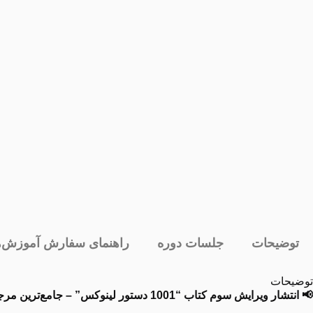
توضیحات
جلسات دوره
راهنمای سفارش آموزش‌ه
توضیحات
📢 انتشار ویرایش سوم کتاب “1001 دستور لینوکس” – جامع‌ترین مرجع فارسی لینوکس! 📚