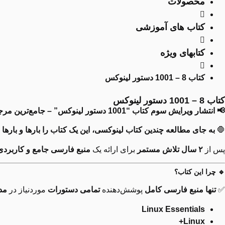
محصولات
کتاب های آموزشی
کتابهای ویژه
کتاب 8 – 1001 دستور لینوکس
کتاب 8 – 1001 دستور لینوکس
📢 انتشار ویرایش سوم کتاب “1001 دستور لینوکس” – جامع‌ترین مرجع فارسی لینوکس! 📚
🛑
به جای مطالعه چندین کتاب لینوکسی، این یک کتاب را بارها و بارها ب
پس از
۲ سال تلاش مستمر
برای ارائه یک
منبع فارسی جامع و کاربردی
🔹 چرا این کتاب؟
✅
تنها منبع فارسی کامل
پوشش‌دهنده
تمامی دستورات
موردنیاز در
مد
Linux Essentials
Linux+