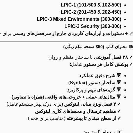
LPIC-1 (101-500 & 102-500)
LPIC-2 (201-450 & 202-450)
LPIC-3 Mixed Environments (300-300)
LPIC-3 Security (303-300)
✅
+ دستورات و ابزارهای کاربردی خارج از سرفصل‌های رسمی
برای ح
📖 محتوای کتاب (850 صفحه تمام رنگی)
✔
۲۸ فصل آموزشی
با ساختار منظم و روان
✔
پوشش کامل هر دستور
شامل:
🔻 شرح دقیق عملکرد
🔻 ساختار دستور (Syntax)
🔻 گزینه‌های مهم و پرکاربرد
🔻 مثال‌های عملی + خروجی‌های واقعی (همراه با تصاویر)
✔
۳ فصل ویژه مبانی لینوکس
(برای درک بهتر سیستم‌عامل)
✔
مفاهیم ترمینال و محیط‌های کاری لینوکس
✔
از سطح مبتدی تا پیشرفته
(مناسب برای همه!)
کاربردهای گسترده
: