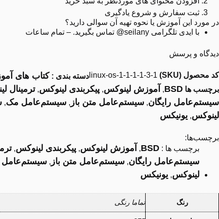
افزودن محتوای های موردنظر به سبد خرید
نکته‌های آغازین
ثبت سفارش و شروع یادگیری
مفسر پایتون
در مورد این آموزش یا نحوه تهیه آن سوالی دارید؟
ساختار زبانی
با ایدی تلگرامی seilany@ تماس بگیرید.
– تمام ساعات
ابزارها گرافیکی و چارچوب‌ها
ابزار Python/tkinter GUIs
دیدگاه و پرسش
ابزار wxPython GUI API
کد محصول (SKU)
linux-os-1-1-1-1-3-1
کتاب های آم
دسته بندی :
سایر محیط‌های توسعه پایتون
BSD
آموزش لینوکس
برنامه‌های طراحی و توسعه پایتون
پیکربندی لینوکس
ترمینال ل
برچسب ها
,
,
,
ابزارهای گرافیکی
سیستم‌عامل رایگان
سیستم‌عامل متن باز
سیستم‌عامل مک
س
,
,
,
فصل سوم: برنامه نویسی در IDLE
لینوکس
یونیکس
,
شروع برنامه نویسی
روش مقدار دهی متغییرها
برچسب‌ها:
به توان بردن یک عدد
BSD
آموزش لینوکس
پیکربندی لینوکس
ترم
برچسب ها :
,
,
,
عملوندها
سیستم‌عامل رایگان
سیستم‌عامل متن باز
سیستم‌عامل 
,
,
عملوندهای ریاضی
لینوکس
یونیکس
,
عملوندهای مقایسه‌ای
عملوندهای منطقی
رنگ
تماما رنگی
عملوند بیتی
عملوندهای انتصابی