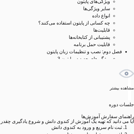
ویژگی‌های پایتون
سایر ویژگی‌ها
انواع داده
چه کسانی از پایتون استفاده می‌کنند؟
قابلیت‌ها
پشتیبانی از کتابخانه‌ها
قابلیت حمل برنامه
فصل دوم: نصب و تنظیمات زبان پایتون
ویژگی‌های جدید در پایتون 3
نصب برنامه پایتون
نصب در یونیکس و لینوکس
نصب پایتون در ویندوز
اجرای برنامه پایتون در ویندوز
مشاهده بیشتر
اجرای برنامه پایتون از طریق Ms-Dos
شروع برنامه نویسی
جلسات دوره
بازکردن برنامه IDLE
اجرای مفسر
راهنمای سفارش آموزش‌ها
آیا می دانید که تهیه یک آموزش از کندوی دانش و شروع یادگیری چقد
اجرای فایل اسکریپتی پایتون در ویندوز
ثبت نام سریع و ورود به کندوی دانش
اجرای فایل اسکریپتی پایتون در لینوکس