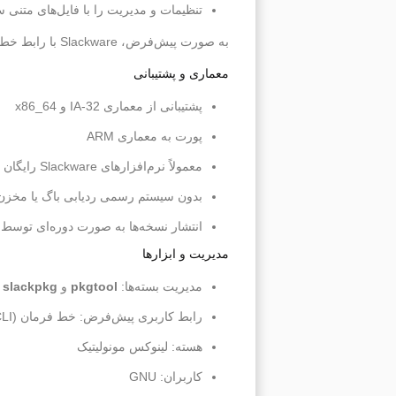
تنظیمات و مدیریت را با فایل‌های متنی 
به صورت پیش‌فرض، Slackware با رابط خط فرمان بوت می‌شود و به همین دلیل معمولاً برای کاربران پیشرفته و فنی لینوکس مناسب است.
معماری و پشتیبانی
پشتیبانی از معماری IA-32 و x86_64
پورت به معماری ARM
معمولاً نرم‌افزارهای Slackware رایگان و متن باز هستند
بدون سیستم رسمی ردیابی باگ یا مخزن
انتشار نسخه‌ها به صورت دوره‌ای توسط Volkerding اعلام می‌شود
مدیریت و ابزارها
مدیریت بسته‌ها:
pkgtool
و
slackpkg
رابط کاربری پیش‌فرض: خط فرمان (CLI)
هسته: لینوکس مونولیتیک
کاربران: GNU