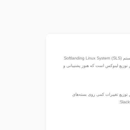
در سال 1993 ایجاد شد. این توزیع در ابتدا بر اساس سیستم Softlanding Linux System (SLS)
زیع‌های لینوکس دیگر، به ویژه اولین نسخه‌های SUSE، بوده است. Slackware قدیمی‌ترین توزیع لینوکس است که هنوز پشتیبانی و
ن توزیع تغییرات کمی روی بسته‌های