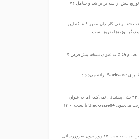
اندازه Slackware با افزودن نرم‌افزارهای همراه، به سرعت افزایش یافت. تا نسخه 2.1 که در اکتبر 1994 منتشر شد، حجم توزیع بیش از سه برابر شد و شامل ۷۳
ها کمتر بود و باعث شد برخی کاربران تصور کنند که این
باشد. یک ماه بعد، X.Org به عنوان نسخه پیش‌فرض X
معرفی شد. این نسخه خالص ۶۴ بیتی است و از اجرای برنامه‌های ۳۲ بیتی پشتیبانی نمی‌کند، اما به عنوان
ریت می‌شود.
Slackware64
با نسخه ۱۳.۰
بین نوامبر ۲۰۱۳ (نسخه ۱۴.۱) و ژوئن ۲۰۱۶، Slackware بیشترین فاصله بین انتشارها (۳۱ ماه) را داشت. شاخه توسعه در این مدت به مدت ۴۷ روز بدون به‌روزرسانی