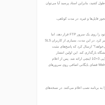
ن تغییرات را روی یک نصب جدید اعمال کردند. با این حال، این تقریباً به همان زمانی که صرف نصب SLS شد طول کشید، بنابراین استاد پرسید آیا می‌توان
صلاح مجوز فایل‌ها و غیره. در مدت کوتاهی،
وولکرینگ قصدی برای ارائه نسخه تغییر یافته SLS به عموم نداشت. دوستانش در MSU او را تشویق کردند تا تغییرات SLS خود را روی یک سرور FTP قرار دهد، اما
وولکرینگ تصور می‌کرد که “SLS به زودی نسخه جدیدی ارائه خواهد داد که این تغییرات را شامل شود”، بنابراین چند هفته صبر کرد. در این مدت، بسیاری از کاربران SLS
واستار انتشار نسخه جدید بودند، بنابراین نهایتاً وولکرینگ پستی با عنوان “کسی سیستم شبیه SLS 0.99pl11A می‌خواهد؟” ارسال کرد که پاسخ‌های مثبت
ت کرد. پس از بحث با مدیر سیستم محلی در MSU، وولکرینگ اجازه گرفت تا Slackware را روی سرور FTP دانشگاه بارگذاری کند. این اولین انتشار
Slackware، نسخه 1.00، در 17 ژوئیه 1993، ساعت 00:16:36 (UTC) منتشر شد و به صورت بیست و چهار تصویر دیسک فلاپی 3+1⁄2 اینچی ارائه شد. پس از اعلام
انتشار، وولکرینگ دید که سیل اتصال‌های FTP به طور مداوم سرور را خراب می‌کند. مدتی بعد، شرکت Walnut Creek CDROM فضای بایگانی اضافی روی سرورهای
 به برنامه نصب اعلام می‌کنند. در نسخه‌های