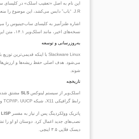
این نام به اصل «تعقیب اسلک» در کلیسای ساب
J.R. “باب” دابس می‌کشد، این موضوع را منعکس می‌کند.
نسخه‌های اخیر، مانند اسلک‌ویر ۱۴.۱، متن این فایل‌ها با رمزگذاری
به‌روزرسانی و توسعه
Slackware Linux با اینکه قدیم
می‌شود. هدف اصلی حفظ ریشه‌ها و ارزش‌های 
شوند.
تاریخچه
اسلک‌ویر از سیستم لینوکس
SLS
مشتق شده اس
رابط گرافیکی X11، شبکه TCP/IP، UUCP و GNU Emacs ارائه می‌داد.
پاتریک وولکردینگ پس از نیاز به مفسر
LISP
دیسک فلاپی ۳.۵ اینچی.