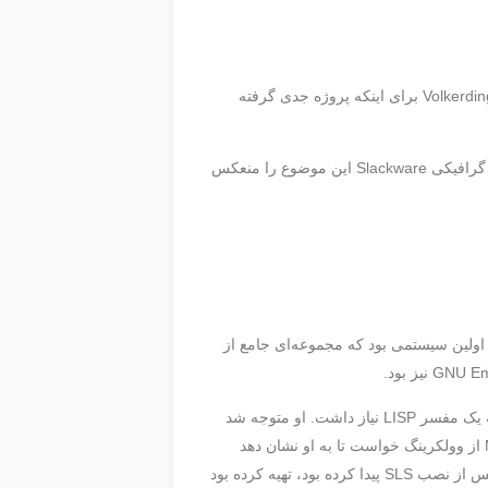
نام “Slackware” از این واقعیت آمده است که این توزیع در ابتدا به عنوان یک پروژه جانبی خصوصی و بدون تعهد ایجاد شد. Volkerding برای اینکه پروژه جدی گرفته
Slackware به “پویش Slack” اشاره دارد که بخشی از Church of the SubGenius، یک دین پارودی است. برخی از جنبه‌های گرافیکی Slackware این موضوع را منعکس
توزیع لینوکس اولیه بود و اولین سیستمی بود که مجموعه‌ای جامع از
پاتریک وولکرینگ با SLS شروع کرد پس از اینکه برای یک پروژه مدرسه در دانشگاه Moorhead State University (MSU) به یک مفسر LISP نیاز داشت. او متوجه شد
CLISP برای لینوکس در دسترس است و SLS را دانلود کرد تا آن را اجرا کند. چند هفته بعد، استاد هوش مصنوعی او در MSU از وولکرینگ خواست تا به او نشان دهد
چگونه لینوکس را در خانه و روی برخی از کامپیوترهای دانشگاه نصب کند. وولکرینگ یادداشت‌هایی درباره رفع مشکلاتی که پس از نصب SLS پیدا کرده بود، تهیه کرده بود