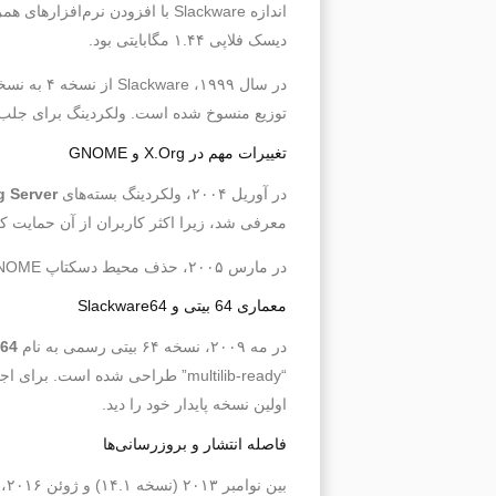
دیسک فلاپی ۱.۴۴ مگابایتی بود.
توزیع منسوخ شده است. ولکردینگ برای جلب توجه کاربران، نسخه را به عدد ۷ افزایش داد 
تغییرات مهم در X.Org و GNOME
در آوریل ۲۰۰۴، ولکردینگ بسته‌های
g Server
معرفی شد، زیرا اکثر کاربران از آن حمایت ک
در مارس ۲۰۰۵، حذف محیط دسکتاپ GNOME از ChangeLog اعلام شد، زیرا پروژه‌های دیگر نسخه کامل‌تری از GNOME برای Slackware ارائه می‌دادند.
معماری 64 بیتی و Slackware64
در مه ۲۰۰۹، نسخه ۶۴ بیتی رسمی به نام
e64
“multilib-ready” طراحی شده است. برای اجرای برنامه‌های ۳۲ بیتی، مخزن
اولین نسخه پایدار خود را دید.
فاصله انتشار و بروزرسانی‌ها