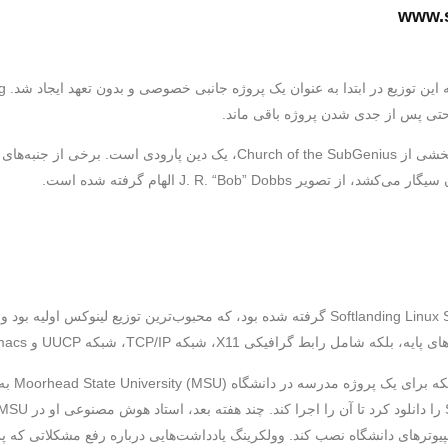
www.
حتی پس از جدی شدن پروژه باقی ماند.
Slackware در اصل از سیستم Softlanding Linux System (SLS) گرفته شده بود، که محبوب‌ترین 
گرافیکی X11، شبکه TCP/IP، شبکه UUCP و GNU Emacs نیز بود.