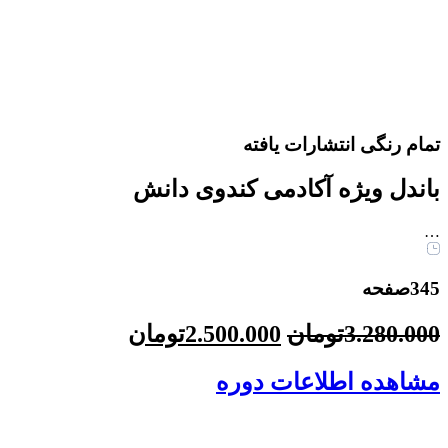
تمام رنگی انتشارات یافته
باندل ویژه آکادمی کندوی دانش
…
345صفحه
قیمت
قیمت
3.280.000
تومان
2.500.000
تومان
اصلی
فعلی
مشاهده اطلاعات دوره
3.280.000تومان
2.500.000
بود.
است.