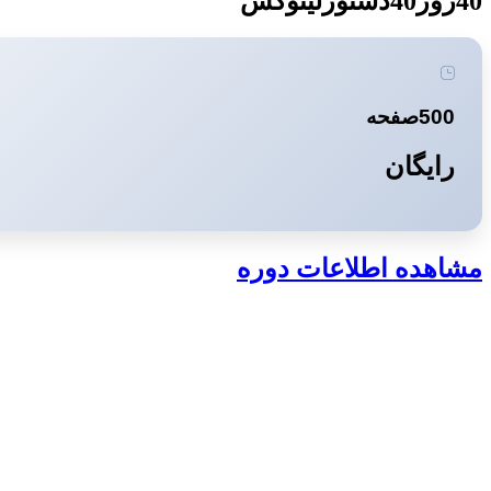
40روز40دستورلینوکس
500صفحه
رایگان
مشاهده اطلاعات دوره